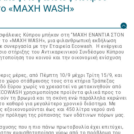
το «ΜΑΧΗ WASH»
ς Ασφάλειες Κύπρου μπήκαν στη “ΜΑΧΗ ΕΝΑΝΤΙΑ ΣΤΟΝ
 το «MAXH WASH», μια φιλανθρωπική εκδήλωση
ε συνεργασία με την Εταιρεία Ecowash. Η ενέργεια
σιο στήριξης του Αντικαρκινικού Συνδέσμου Κύπρου
ητοποίηση του κοινού και την οικονομική ενίσχυση
ρις μέρες, από Πέμπτη 10/9 μέχρι Τρίτη 15/9, και
το χώρο στάθμευσης τους στα κτήρια Τράπεζας
οδό Εύρου χωρίς να χρειαστεί να μετακινηθούν από
 ECOWASH χρησιμοποίησε προϊόντα φιλικά προς το
ούν τη βρωμιά και τη σκόνη ενώ παράλληλα κερώνει
το καθαρό για μεγαλύτερο χρονικό διάστημα. Με
ς εξοικονομούνται έως και 450 λίτρα νερού ανά
ην πρόληψη της ρύπανσης των υδάτινων πόρων μας.
σχυσης που η πιο πάνω πρωτοβουλία έχει επιτύχει,
 στην ευαισθητοποίηση γύρω από το πρόβλημα του