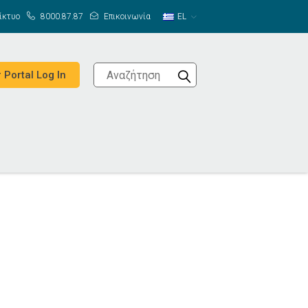
ίκτυο
8000.87.87
Επικοινωνία
EL
 Portal Log In